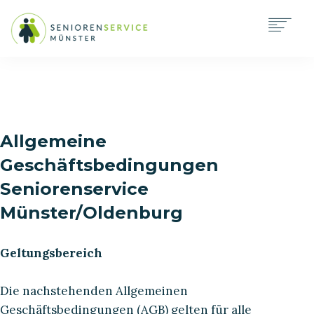
SENIORENBERATUNG
RUND-UM-DIE-UHR BETREUUNG
KURZFRAGEBOGEN
Allgemeine
FAQ
Geschäftsbedingungen
KONTAKT
Seniorenservice
SEARCH
Münster/Oldenburg
Geltungsbereich
Die nachstehenden Allgemeinen
Geschäftsbedingungen (AGB) gelten für alle